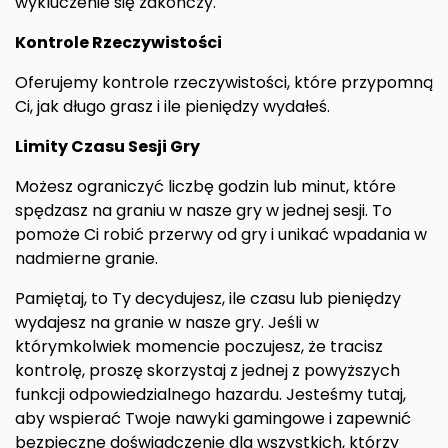
wykluczenie się zakończy.
Kontrole Rzeczywistości
Oferujemy kontrole rzeczywistości, które przypomną
Ci, jak długo grasz i ile pieniędzy wydałeś.
Limity Czasu Sesji Gry
Możesz ograniczyć liczbę godzin lub minut, które
spędzasz na graniu w nasze gry w jednej sesji. To
pomoże Ci robić przerwy od gry i unikać wpadania w
nadmierne granie.
Pamiętaj, to Ty decydujesz, ile czasu lub pieniędzy
wydajesz na granie w nasze gry. Jeśli w
którymkolwiek momencie poczujesz, że tracisz
kontrolę, proszę skorzystaj z jednej z powyższych
funkcji odpowiedzialnego hazardu. Jesteśmy tutaj,
aby wspierać Twoje nawyki gamingowe i zapewnić
bezpieczne doświadczenie dla wszystkich, którzy